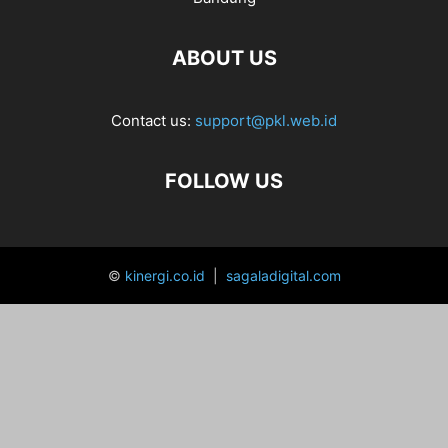
ABOUT US
Contact us:
support@pkl.web.id
FOLLOW US
©
kinergi.co.id
|
sagaladigital.com