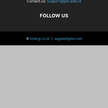
Contact us:
support@pkl.web.id
FOLLOW US
©
kinergi.co.id
|
sagaladigital.com