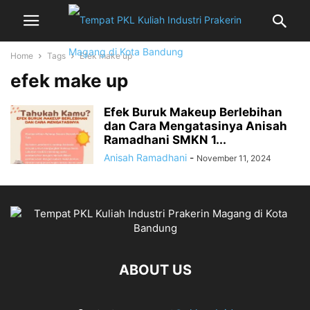
Home
Tags
Efek make up
efek make up
Efek Buruk Makeup Berlebihan
dan Cara Mengatasinya Anisah
Ramadhani SMKN 1...
Anisah Ramadhani
-
November 11, 2024
ABOUT US