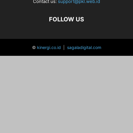
Contact us:
support@pkl.web.id
FOLLOW US
©
kinergi.co.id
|
sagaladigital.com