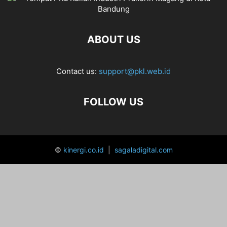
ABOUT US
Contact us:
support@pkl.web.id
FOLLOW US
©
kinergi.co.id
|
sagaladigital.com