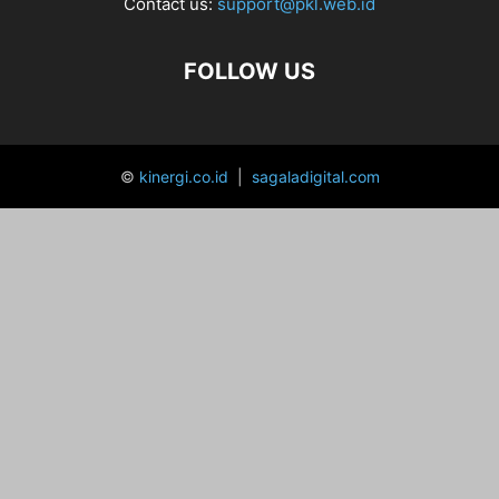
Contact us:
support@pkl.web.id
FOLLOW US
©
kinergi.co.id
|
sagaladigital.com