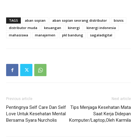
TAGS
aban sopian
aban sopian seorang distributor
bisnis
distributor muda
keuangan
kinergi
kinergi indonesia
mahasiswa
manajemen
pkl bandung
sagaladigital
Previous article
Next article
Pentingnya Self Care Dan Self
Tips Menjaga Kesehatan Mata
Love Untuk Kesehatan Mental
Saat Kerja Didepan
Bersama Syara Nurcholis
Komputer/Laptop,Oleh Karmila