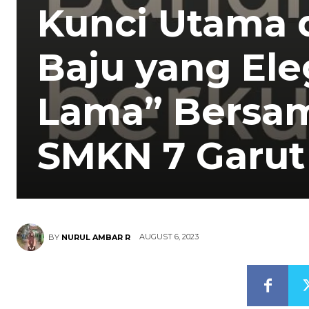
Kunci Utama
Baju yang El
Lama” Bersa
SMKN 7 Garut
AUGUST 6, 2023
BY
NURUL AMBAR R