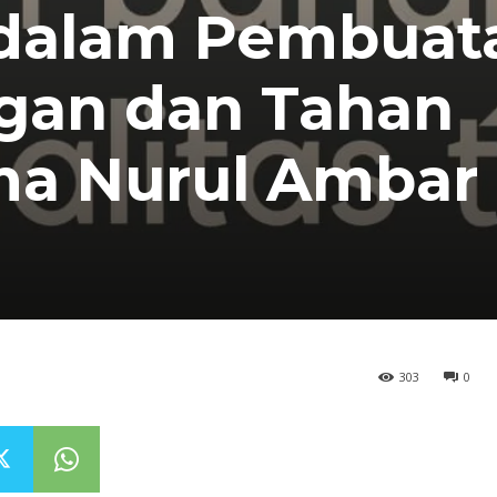
 dalam Pembuat
egan dan Tahan
ma Nurul Ambar
303
0