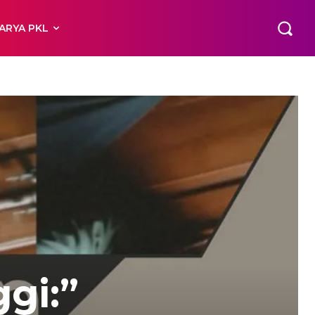
ARYA PKL
gi:”