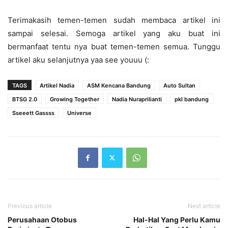
Terimakasih temen-temen sudah membaca artikel ini
sampai selesai. Semoga artikel yang aku buat ini
bermanfaat tentu nya buat temen-temen semua. Tunggu
artikel aku selanjutnya yaa see youuu (:
TAGS
Artikel Nadia
ASM Kencana Bandung
Auto Sultan
BTSG 2.0
Growing Together
Nadia Nuraprilianti
pkl bandung
Sseeett Gassss
Universe
Previous article
Next article
Perusahaan Otobus
Hal-Hal Yang Perlu Kamu