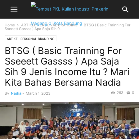
Home
ARTIKEL PERSONAL BRANDING
BTSG ( Basic Trainning For
Sseeett Gassss ) Apa Saja Sih 9...
ARTIKEL PERSONAL BRANDING
BTSG ( Basic Trainning For
Sseeett Gassss ) Apa Saja
Sih 9 Jenis Income Itu ? Mari
Kita Bahas Bersama Nadia
263
0
By
Nadia
-
March 1, 2023