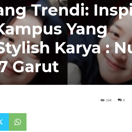
ng Trendi: Inspi
Kampus Yang
ylish Karya : N
7 Garut
264
0