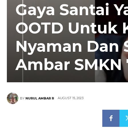
Gaya Santai Ya
OOTD Untuk 
Nyaman Dan St
Ambar SMKN 
AUGUST 15, 2023
BY
NURUL AMBAR R