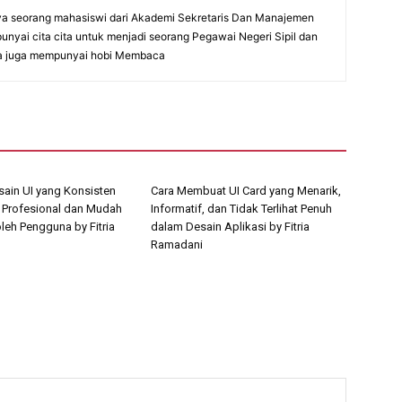
ya seorang mahasiswi dari Akademi Sekretaris Dan Manajemen
yai cita cita untuk menjadi seorang Pegawai Negeri Sipil dan
ya juga mempunyai hobi Membaca
ain UI yang Konsisten
Cara Membuat UI Card yang Menarik,
t Profesional dan Mudah
Informatif, dan Tidak Terlihat Penuh
leh Pengguna by Fitria
dalam Desain Aplikasi by Fitria
Ramadani