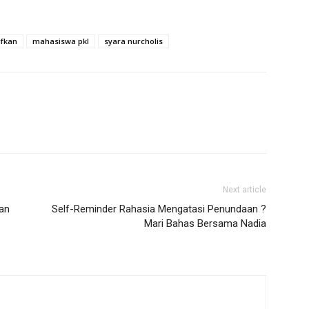
fkan
mahasiswa pkl
syara nurcholis
Next article
an
Self-Reminder Rahasia Mengatasi Penundaan ?
Mari Bahas Bersama Nadia