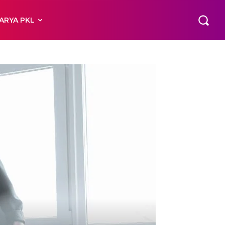
ARYA PKL
i