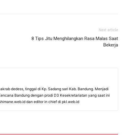
Next article
8 Tips Jitu Menghilangkan Rasa Malas Saat
Bekerja
akrab dedess, tinggal di Kp. Sadang sari Kab. Bandung. Menjadi
Kencana Bandung dengan prodi D3 Kesekretariatan yang saat ini
himane.web.id dan editor in chief di pkl.web.id