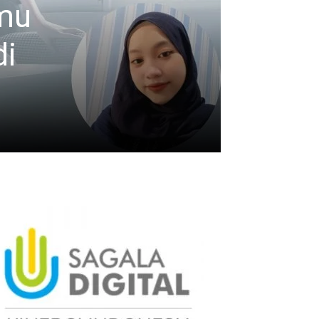
amu
di