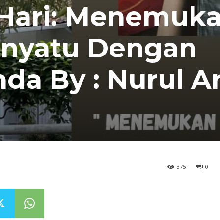
Hari: Menemuk
enyatu Dengan
nda By : Nurul 
375
0