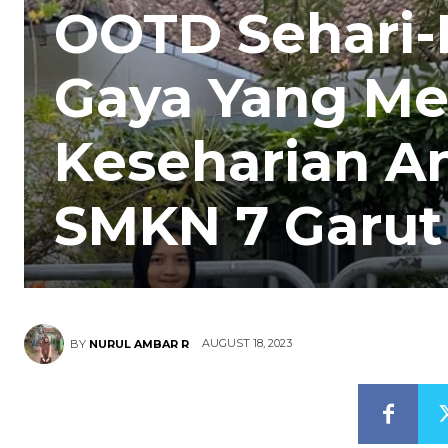
OOTD Sehari-
Gaya Yang M
Keseharian A
SMKN 7 Garut
AUGUST 18, 2023
BY
NURUL AMBAR R