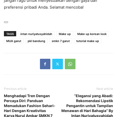
jangan ragu untuk menyesuaikan dengan gaya dan
preferensi pribadi Anda. Selamat mencoba!
TAGS
intan nuriyatusyahidah
Make up
Make up korean look
MUA garut
pkl bandung
smkn 7 garut
tutorial make up
Previous article
Next article
Menghadapi Tren Dengan
“Elegansi yang Abadi:
Percaya Diri: Panduan
Rekomendasi Lipstik
Memadukan Fashion Sehari-
Pengantin untuk Tampilan
Hari Dengan Kreativitas
Menawan di Hari Bahagia” By
Karya Nurul Ambar SMKN 7
Intan Nuriyatusyahidah