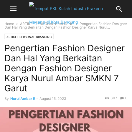
Home
ARTIKEL PERSONAL BRANDING
Pengertian Fashion Designer
Dan Hal Yang Berkaitan Dengan Fashion Designer Karya Nurul...
ARTIKEL PERSONAL BRANDING
Pengertian Fashion Designer
Dan Hal Yang Berkaitan
Dengan Fashion Designer
Karya Nurul Ambar SMKN 7
Garut
307
0
By
Nurul Ambar R
-
August 15, 2023