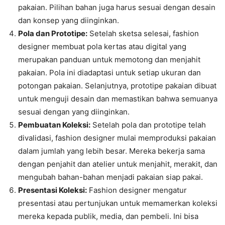
pakaian. Pilihan bahan juga harus sesuai dengan desain
dan konsep yang diinginkan.
Pola dan Prototipe:
Setelah sketsa selesai, fashion
designer membuat pola kertas atau digital yang
merupakan panduan untuk memotong dan menjahit
pakaian. Pola ini diadaptasi untuk setiap ukuran dan
potongan pakaian. Selanjutnya, prototipe pakaian dibuat
untuk menguji desain dan memastikan bahwa semuanya
sesuai dengan yang diinginkan.
Pembuatan Koleksi:
Setelah pola dan prototipe telah
divalidasi, fashion designer mulai memproduksi pakaian
dalam jumlah yang lebih besar. Mereka bekerja sama
dengan penjahit dan atelier untuk menjahit, merakit, dan
mengubah bahan-bahan menjadi pakaian siap pakai.
Presentasi Koleksi:
Fashion designer mengatur
presentasi atau pertunjukan untuk memamerkan koleksi
mereka kepada publik, media, dan pembeli. Ini bisa