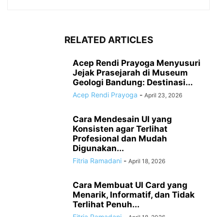
RELATED ARTICLES
Acep Rendi Prayoga Menyusuri
Jejak Prasejarah di Museum
Geologi Bandung: Destinasi...
Acep Rendi Prayoga
-
April 23, 2026
Cara Mendesain UI yang
Konsisten agar Terlihat
Profesional dan Mudah
Digunakan...
Fitria Ramadani
-
April 18, 2026
Cara Membuat UI Card yang
Menarik, Informatif, dan Tidak
Terlihat Penuh...
Fitria Ramadani
-