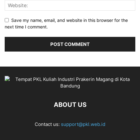
Save my name, email, and website in this browser for the
next time I comment.
ABOUT US
Contact us:
support@pkl.web.id