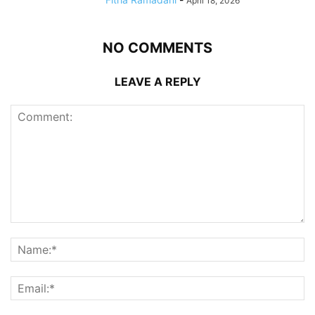
April 18, 2026
NO COMMENTS
LEAVE A REPLY