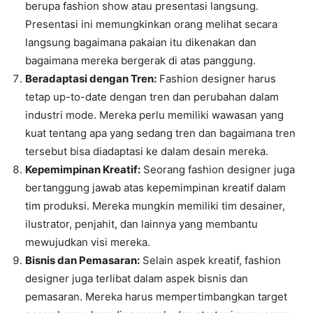
berupa fashion show atau presentasi langsung.
Presentasi ini memungkinkan orang melihat secara
langsung bagaimana pakaian itu dikenakan dan
bagaimana mereka bergerak di atas panggung.
Beradaptasi dengan Tren:
Fashion designer harus
tetap up-to-date dengan tren dan perubahan dalam
industri mode. Mereka perlu memiliki wawasan yang
kuat tentang apa yang sedang tren dan bagaimana tren
tersebut bisa diadaptasi ke dalam desain mereka.
Kepemimpinan Kreatif:
Seorang fashion designer juga
bertanggung jawab atas kepemimpinan kreatif dalam
tim produksi. Mereka mungkin memiliki tim desainer,
ilustrator, penjahit, dan lainnya yang membantu
mewujudkan visi mereka.
Bisnis dan Pemasaran:
Selain aspek kreatif, fashion
designer juga terlibat dalam aspek bisnis dan
pemasaran. Mereka harus mempertimbangkan target