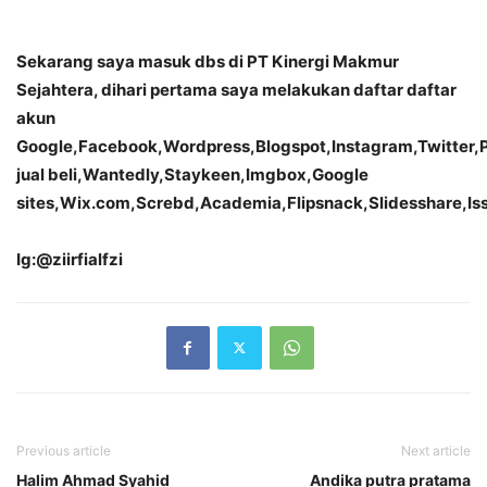
Sekarang saya masuk dbs di PT Kinergi Makmur
Sejahtera, dihari pertama saya melakukan daftar daftar
akun
Google,Facebook,Wordpress,Blogspot,Instagram,Twitter,Pi
jual beli,Wantedly,Staykeen,Imgbox,Google
sites,Wix.com,Screbd,Academia,Flipsnack,Slidesshare,I
Ig:@ziirfialfzi
Previous article
Next article
Halim Ahmad Syahid
Andika putra pratama