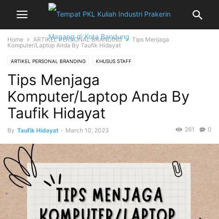
Home
ARTIKEL PERSONAL BRANDING
Tips Menjaga
Komputer/Laptop Anda By Taufik Hidayat
ARTIKEL PERSONAL BRANDING
KHUSUS STAFF
Tips Menjaga
WEBSITE ADMIN DAN DEVELOPER
Komputer/Laptop Anda By
Taufik Hidayat
261
0
By
Taufik Hidayat
-
March 10, 2023