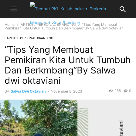
Home
ARTIKEL PERSONAL BRANDING
“Tips Yang Membuat
Pemikiran Kita Untuk Tumbuh Dan Berkmbang”By Salwa dwi oktaviani
ARTIKEL PERSONAL BRANDING
“Tips Yang Membuat
Pemikiran Kita Untuk Tumbuh
Dan Berkmbang”By Salwa
dwi oktaviani
258
0
By
Salwa Dwi Oktaviani
-
November 8, 2023