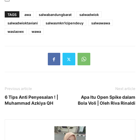
TAGS
awa
salwabandungbarat
salwadwiok
salwadwioktaviani
salwasmkn1cipendeuy
salwawawa
waslaowx
wawa
Previous article
Next article
6 Tips Anti Penyesalan ! |
Apa Itu Open Spike dalam
Muhammad Azkiya QH
Bola Voli | Oleh Riva Rinaldi