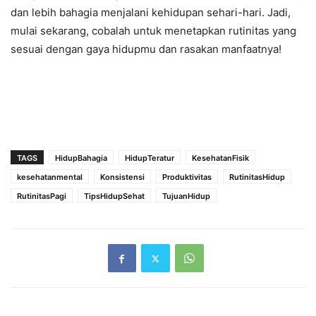
dan lebih bahagia menjalani kehidupan sehari-hari. Jadi,
mulai sekarang, cobalah untuk menetapkan rutinitas yang
sesuai dengan gaya hidupmu dan rasakan manfaatnya!
TAGS
HidupBahagia
HidupTeratur
KesehatanFisik
kesehatanmental
Konsistensi
Produktivitas
RutinitasHidup
RutinitasPagi
TipsHidupSehat
TujuanHidup