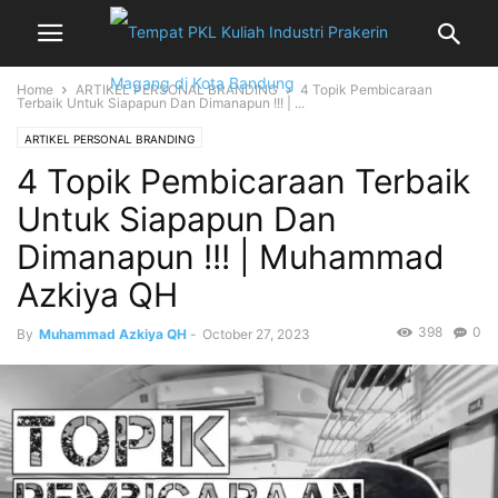
Home
ARTIKEL PERSONAL BRANDING
4 Topik Pembicaraan
Terbaik Untuk Siapapun Dan Dimanapun !!! | ...
ARTIKEL PERSONAL BRANDING
4 Topik Pembicaraan Terbaik
Untuk Siapapun Dan
Dimanapun !!! | Muhammad
Azkiya QH
398
0
By
Muhammad Azkiya QH
-
October 27, 2023