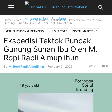
Home
ARTIKEL PERSONAL BRANDING
Ekspedisi Tektok Puncak
Gunung Sunan Ibu Oleh M. Ropi Rapli Almuplihun
ARTIKEL PERSONAL BRANDING
KHUSUS STAFF
DIGITAL MARKETING
Ekspedisi Tektok Puncak
KEHIDUPAN PKL
PROJECT PKL
PENULISAN BUKU
PROGRAM PKL / KI
PKL KULIAH INDUSTRI SISWA
PROFIL PESERTA PKL KULIAH INDUSTRI
Gunung Sunan Ibu Oleh M.
Uncategorized
WEBSITE ADMIN DAN DEVELOPER
Ropi Rapli Almuplihun
238
0
By
M. Ropi Rapli Almuflihun
-
February 21, 2025