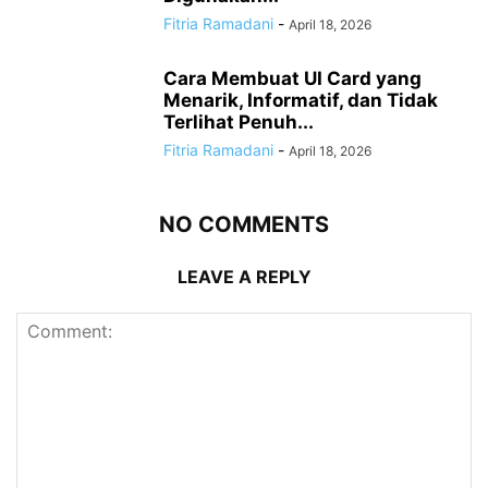
Fitria Ramadani
-
April 18, 2026
Cara Membuat UI Card yang
Menarik, Informatif, dan Tidak
Terlihat Penuh...
Fitria Ramadani
-
April 18, 2026
NO COMMENTS
LEAVE A REPLY