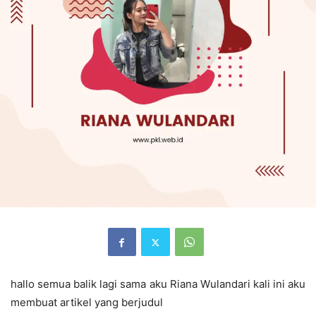
hallo semua balik lagi sama aku Riana Wulandari kali ini aku
membuat artikel yang berjudul