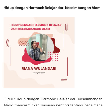
Hidup dengan Harmoni: Belajar dari Keseimbangan Alam
Judul “Hidup dengan Harmoni: Belajar dari Keseimbangan
Alam” mencerminkan gagasan penting tentang bagaimana