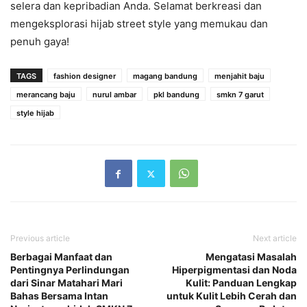
selera dan kepribadian Anda. Selamat berkreasi dan
mengeksplorasi hijab street style yang memukau dan
penuh gaya!
TAGS
fashion designer
magang bandung
menjahit baju
merancang baju
nurul ambar
pkl bandung
smkn 7 garut
style hijab
Previous article
Next article
Berbagai Manfaat dan
Mengatasi Masalah
Pentingnya Perlindungan
Hiperpigmentasi dan Noda
dari Sinar Matahari Mari
Kulit: Panduan Lengkap
Bahas Bersama Intan
untuk Kulit Lebih Cerah dan