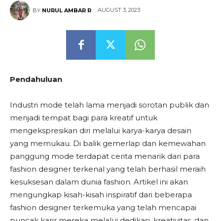
AUGUST 3, 2023
BY
NURUL AMBAR R
Pendahuluan
Industri mode telah lama menjadi sorotan publik dan
menjadi tempat bagi para kreatif untuk
mengekspresikan diri melalui karya-karya desain
yang memukau. Di balik gemerlap dan kemewahan
panggung mode terdapat cerita menarik dari para
fashion designer terkenal yang telah berhasil meraih
kesuksesan dalam dunia fashion. Artikel ini akan
mengungkap kisah-kisah inspiratif dari beberapa
fashion designer terkemuka yang telah mencapai
puncak karir mereka melalui dedikasi, kreativitas, dan