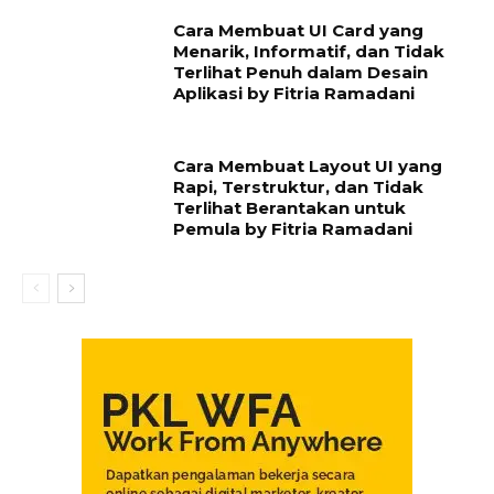
Cara Membuat UI Card yang
Menarik, Informatif, dan Tidak
Terlihat Penuh dalam Desain
Aplikasi by Fitria Ramadani
Cara Membuat Layout UI yang
Rapi, Terstruktur, dan Tidak
Terlihat Berantakan untuk
Pemula by Fitria Ramadani