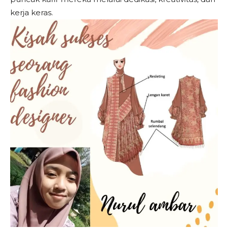
kerja keras.