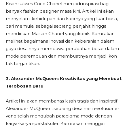
Kisah sukses Coco Chanel menjadi inspirasi bagi
banyak fashion designer masa kini. Artikel ini akan
menyelami kehidupan dan karirnya yang luar biasa,
dari memulai sebagai seorang penjahit hingga
mendirikan Maison Chanel yang ikonik. Kami akan
melihat bagaimana inovasi dan keberanian dalam
gaya desainnya membawa perubahan besar dalam
mode perempuan dan membuatnya menjadi ikon
tak tergantikan.
3. Alexander McQueen: Kreativitas yang Membuat
Terobosan Baru
Artikel ini akan membahas kisah tragis dan inspiratif
Alexander McQueen, seorang desainer revolusioner
yang telah mengubah paradigma mode dengan
karya-karya spektakuler. Kami akan menggali