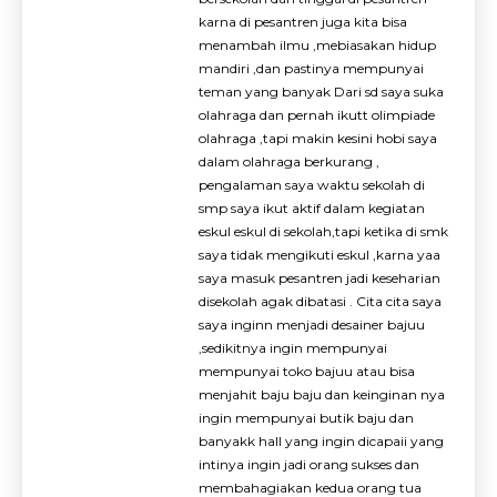
karna di pesantren juga kita bisa
menambah ilmu ,mebiasakan hidup
mandiri ,dan pastinya mempunyai
teman yang banyak Dari sd saya suka
olahraga dan pernah ikutt olimpiade
olahraga ,tapi makin kesini hobi saya
dalam olahraga berkurang ,
pengalaman saya waktu sekolah di
smp saya ikut aktif dalam kegiatan
eskul eskul di sekolah,tapi ketika di smk
saya tidak mengikuti eskul ,karna yaa
saya masuk pesantren jadi keseharian
disekolah agak dibatasi . Cita cita saya
saya inginn menjadi desainer bajuu
,sedikitnya ingin mempunyai
mempunyai toko bajuu atau bisa
menjahit baju baju dan keinginan nya
ingin mempunyai butik baju dan
banyakk hall yang ingin dicapaii yang
intinya ingin jadi orang sukses dan
membahagiakan kedua orang tua