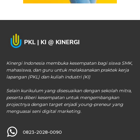
Kinergi Indonesia membuka kesempatan bagi siswa SMK,
mahasiswa, dan guru untuk melaksanakan praktek kerja
lapangan (PKL) dan kuliah industri (KI)
Selain kurikulum yang disesuaikan dengan sekolah mitra,
peserta diberi kesempatan untuk mengembangkan
projectnya dengan target enjadi young-preneur yang
menguasai seni digital marketing.
0823-2028-0090