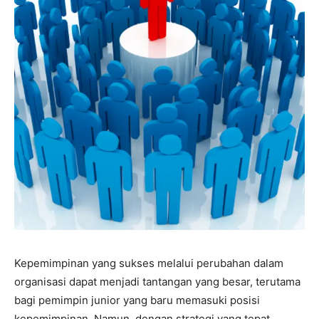
Kepemimpinan yang sukses melalui perubahan dalam
organisasi dapat menjadi tantangan yang besar, terutama
bagi pemimpin junior yang baru memasuki posisi
kepemimpinan. Namun, dengan strategi yang tepat,