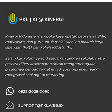
Kinergi Indonesia membuka kesempatan bagi siswa SMK,
mahasiswa, dan guru untuk melaksanakan praktek kerja
lapangan (PKL) dan kuliah industri (KI)
Selain kurikulum yang disesuaikan dengan sekolah mitra,
peserta diberi kesempatan untuk mengembangkan
projectnya dengan target enjadi young-preneur yang
menguasai seni digital marketing.
0823-2028-0090
SUPPORT@PKL.WEB.ID