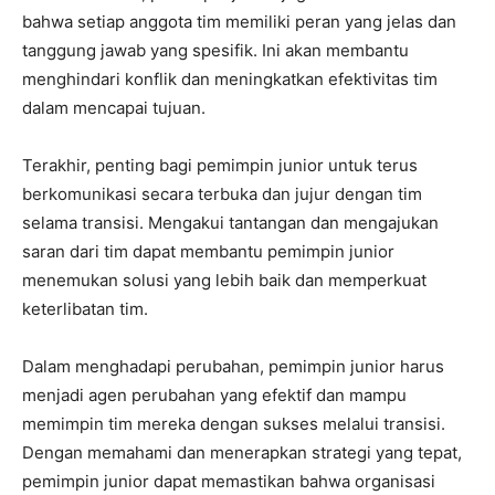
bahwa setiap anggota tim memiliki peran yang jelas dan
tanggung jawab yang spesifik. Ini akan membantu
menghindari konflik dan meningkatkan efektivitas tim
dalam mencapai tujuan.
Terakhir, penting bagi pemimpin junior untuk terus
berkomunikasi secara terbuka dan jujur ​​dengan tim
selama transisi. Mengakui tantangan dan mengajukan
saran dari tim dapat membantu pemimpin junior
menemukan solusi yang lebih baik dan memperkuat
keterlibatan tim.
Dalam menghadapi perubahan, pemimpin junior harus
menjadi agen perubahan yang efektif dan mampu
memimpin tim mereka dengan sukses melalui transisi.
Dengan memahami dan menerapkan strategi yang tepat,
pemimpin junior dapat memastikan bahwa organisasi