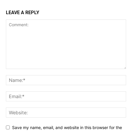
LEAVE A REPLY
Save my name, email, and website in this browser for the