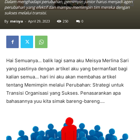
Dalam menghadapi perubahan, pemimpin junior harus menjadi agen
perubahan yang efektif dan mampu memimpin tim mereka dengan
sukses melalui transisi.
By
meisya
-
April 29, 2023
250
0
Hai Semuanya… balik lagi sama aku Meisya Merlina Sari
yang pastinya dengan artikel aku yang bermanfaat bagi
kalian semua… hari ini aku akan membahas artikel
tentang Memimpin melalui Perubahan: Strategi untuk
Transisi Organisasi yang Sukses. Penasarankan apa
bahasannya yuu kita simak bareng-bareng….