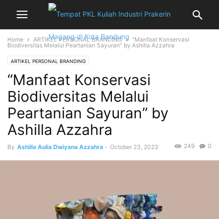
Home
ARTIKEL PERSONAL BRANDING
“Manfaat Konservasi
Biodiversitas Melalui Peartanian Sayuran” by Ashilla Azzahra
ARTIKEL PERSONAL BRANDING
“Manfaat Konservasi
Biodiversitas Melalui
Peartanian Sayuran” by
Ashilla Azzahra
249
0
By
Ashilla Aulia Dwiyana Azzahra
-
October 23, 2023