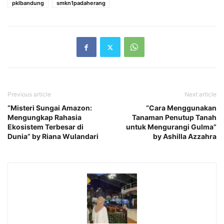
pklbandung
smkn1padaherang
Previous article
Next article
“Misteri Sungai Amazon:
“Cara Menggunakan
Mengungkap Rahasia
Tanaman Penutup Tanah
Ekosistem Terbesar di
untuk Mengurangi Gulma”
Dunia” by Riana Wulandari
by Ashilla Azzahra