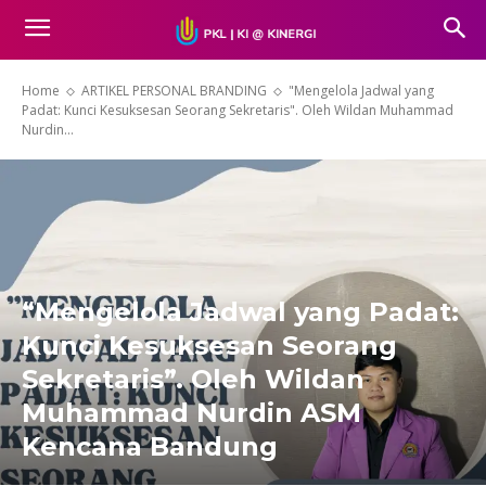
Home
ARTIKEL PERSONAL BRANDING
"Mengelola Jadwal yang
Padat: Kunci Kesuksesan Seorang Sekretaris". Oleh Wildan Muhammad
Nurdin...
“Mengelola Jadwal yang Padat:
Kunci Kesuksesan Seorang
Sekretaris”. Oleh Wildan
Muhammad Nurdin ASM
Kencana Bandung