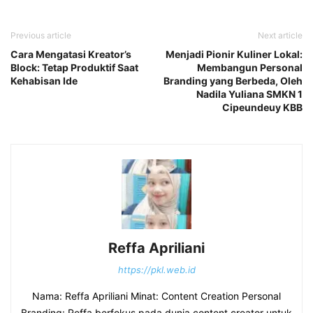
Previous article
Next article
Cara Mengatasi Kreator’s
Menjadi Pionir Kuliner Lokal:
Block: Tetap Produktif Saat
Membangun Personal
Kehabisan Ide
Branding yang Berbeda, Oleh
Nadila Yuliana SMKN 1
Cipeundeuy KBB
Reffa Apriliani
https://pkl.web.id
Nama: Reffa Apriliani Minat: Content Creation Personal
Branding: Reffa berfokus pada dunia content creator untuk