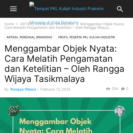
Home
ARTIKEL PERSONAL BRANDING
Menggambar Objek Nyata:
Cara Melatih Pengamatan dan Ketelitian – Oleh Rangga Wijaya...
ARTIKEL PERSONAL BRANDING
PROFIL PESERTA PKL KULIAH INDUSTRI
Menggambar Objek Nyata:
PROJECT PKL
Cara Melatih Pengamatan
dan Ketelitian – Oleh Rangga
Wijaya Tasikmalaya
254
0
By
Rangga Wijaya
-
February 12, 2025