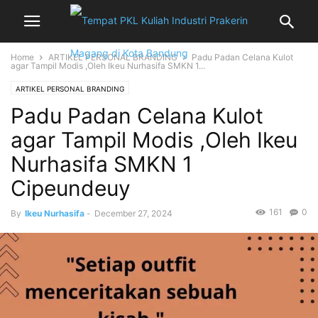
Home
ARTIKEL PERSONAL BRANDING
Padu Padan Celana Kulot
agar Tampil Modis ,Oleh Ikeu Nurhasifa SMKN 1...
ARTIKEL PERSONAL BRANDING
Padu Padan Celana Kulot
agar Tampil Modis ,Oleh Ikeu
Nurhasifa SMKN 1
Cipeundeuy
161
0
By
Ikeu Nurhasifa
-
December 27, 2024