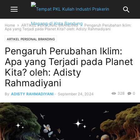
Home
ARTIKEL PERSONAL BRANDING
Pengaruh Perubahan Iklim:
Apa yang Terjadi pada Planet Kita? oleh: Adisty Rahmadiyani
ARTIKEL PERSONAL BRANDING
Pengaruh Perubahan Iklim:
Apa yang Terjadi pada Planet
Kita? oleh: Adisty
Rahmadiyani
328
0
By
ADISTY RAHMADIYANI
-
September 24, 2024