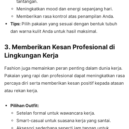
tantangan.
Meningkatkan mood dan energi sepanjang hari.
Memberikan rasa kontrol atas penampilan Anda.
Tips:
Pilih pakaian yang sesuai dengan bentuk tubuh
dan warna kulit Anda untuk hasil maksimal.
3. Memberikan Kesan Profesional di
Lingkungan Kerja
Fashion juga memainkan peran penting dalam dunia kerja.
Pakaian yang rapi dan profesional dapat meningkatkan rasa
percaya diri serta memberikan kesan positif kepada atasan
atau rekan kerja.
Pilihan Outfit:
Setelan formal untuk wawancara kerja.
Smart-casual untuk suasana kerja yang santai.
Aksesori sederhana seperti jam tangan untuk