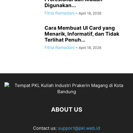
Digunakan...
Fitria Ramadani
-
April 18, 2026
Cara Membuat UI Card yang
Menarik, Informatif, dan Tidak
Terlihat Penuh...
Fitria Ramadani
-
April 18, 2026
ABOUT US
Contact us:
support@pkl.web.id