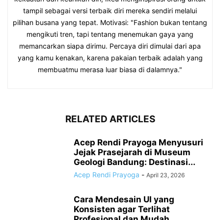
tampil sebagai versi terbaik diri mereka sendiri melalui
pilihan busana yang tepat. Motivasi: "Fashion bukan tentang
mengikuti tren, tapi tentang menemukan gaya yang
memancarkan siapa dirimu. Percaya diri dimulai dari apa
yang kamu kenakan, karena pakaian terbaik adalah yang
membuatmu merasa luar biasa di dalamnya."
RELATED ARTICLES
Acep Rendi Prayoga Menyusuri
Jejak Prasejarah di Museum
Geologi Bandung: Destinasi...
Acep Rendi Prayoga
-
April 23, 2026
Cara Mendesain UI yang
Konsisten agar Terlihat
Profesional dan Mudah