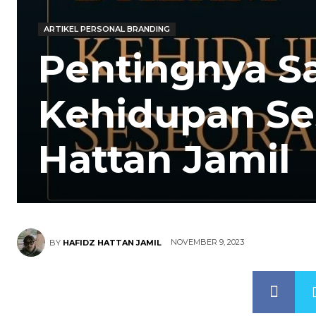
ARTIKEL PERSONAL BRANDING
Pentingnya Sa
Kehidupan Se
Hattan Jamil
NOVEMBER 9, 2023
BY
HAFIDZ HATTAN JAMIL