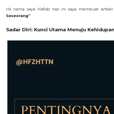
Hii nama saya Hafidz hari ini saya membuat artikel
Seseorang”
Sadar Diri: Kunci Utama Menuju Kehidupa