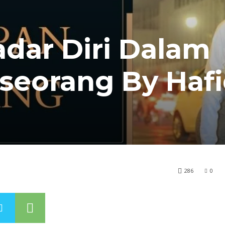
dar Diri Dalam
seorang By Haf
286
0