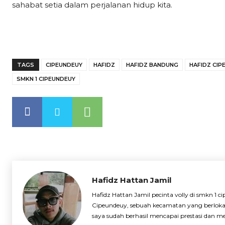
sahabat setia dalam perjalanan hidup kita.
TAGS
CIPEUNDEUY
HAFIDZ
HAFIDZ BANDUNG
HAFIDZ CIP
SMKN 1 CIPEUNDEUY
Hafidz Hattan Jamil
Hafidz Hattan Jamil pecinta volly di smkn 1 
Cipeundeuy, sebuah kecamatan yang berlokas
saya sudah berhasil mencapai prestasi dan mem