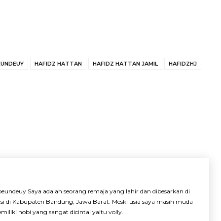
EUNDEUY
HAFIDZ HATTAN
HAFIDZ HATTAN JAMIL
HAFIDZHJ
cipeundeuy Saya adalah seorang remaja yang lahir dan dibesarkan di
i di Kabupaten Bandung, Jawa Barat. Meski usia saya masih muda
iliki hobi yang sangat dicintai yaitu volly.