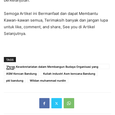
berkelanjutan.
Semoga Artikel ini Bermanfaat dan dapat Membantu
Kawan-kawan semua, Terimaksih banyak dan jangan lupa
untuk like, comment, and share, See you di Artikel
Selanjutnya.
TAGS
"Peran Kesekretariatan dalam Membangun Budaya Organisasi yang
Sehat"
ASM Kencan Bandung
Kuliah industri Asm kencana Bandung
pkl bandung
Wildan muhammad nurdin