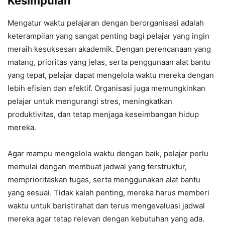
Kesimpulan
Mengatur waktu pelajaran dengan berorganisasi adalah
keterampilan yang sangat penting bagi pelajar yang ingin
meraih kesuksesan akademik. Dengan perencanaan yang
matang, prioritas yang jelas, serta penggunaan alat bantu
yang tepat, pelajar dapat mengelola waktu mereka dengan
lebih efisien dan efektif. Organisasi juga memungkinkan
pelajar untuk mengurangi stres, meningkatkan
produktivitas, dan tetap menjaga keseimbangan hidup
mereka.
Agar mampu mengelola waktu dengan baik, pelajar perlu
memulai dengan membuat jadwal yang terstruktur,
memprioritaskan tugas, serta menggunakan alat bantu
yang sesuai. Tidak kalah penting, mereka harus memberi
waktu untuk beristirahat dan terus mengevaluasi jadwal
mereka agar tetap relevan dengan kebutuhan yang ada.