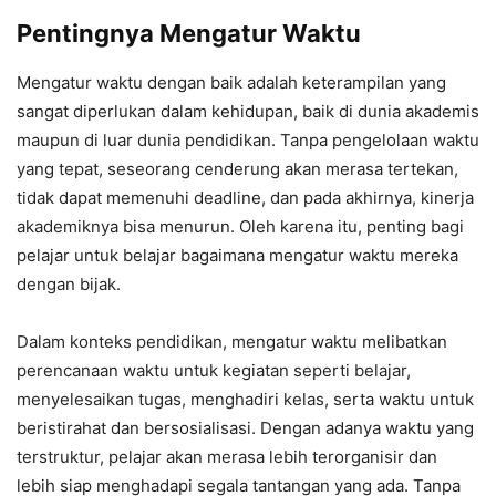
Pentingnya Mengatur Waktu
Mengatur waktu dengan baik adalah keterampilan yang
sangat diperlukan dalam kehidupan, baik di dunia akademis
maupun di luar dunia pendidikan. Tanpa pengelolaan waktu
yang tepat, seseorang cenderung akan merasa tertekan,
tidak dapat memenuhi deadline, dan pada akhirnya, kinerja
akademiknya bisa menurun. Oleh karena itu, penting bagi
pelajar untuk belajar bagaimana mengatur waktu mereka
dengan bijak.
Dalam konteks pendidikan, mengatur waktu melibatkan
perencanaan waktu untuk kegiatan seperti belajar,
menyelesaikan tugas, menghadiri kelas, serta waktu untuk
beristirahat dan bersosialisasi. Dengan adanya waktu yang
terstruktur, pelajar akan merasa lebih terorganisir dan
lebih siap menghadapi segala tantangan yang ada. Tanpa