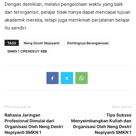
Dengan demikian, melalui pengelolaan waktu yang baik
dan terorganisir, pelajar tidak hanya dapat mencapai tujuan
akademik mereka, tetapi juga menikmati perjalanan belajar
itu sendiri.
TAGS
Neng Destri Nopiyanti
Pentingnya Berorganisasi
SMKN 1 CIPENDEUY KBB
Previous article
Next article
Rahasia Jaringan
Tips Sukses
Profesional Dimulai dari
Menyeimbangkan Kuliah dan
Organisasi Oleh Neng Destri
Organisasi Oleh Neng Destri
Nopiyanti SMKN 1
Nopiyanti SMKN 1