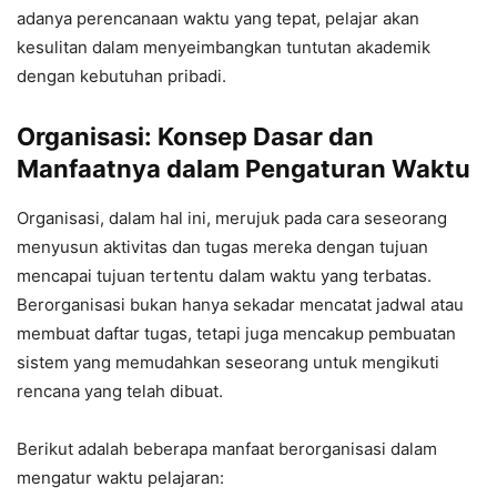
adanya perencanaan waktu yang tepat, pelajar akan
kesulitan dalam menyeimbangkan tuntutan akademik
dengan kebutuhan pribadi.
Organisasi: Konsep Dasar dan
Manfaatnya dalam Pengaturan Waktu
Organisasi, dalam hal ini, merujuk pada cara seseorang
menyusun aktivitas dan tugas mereka dengan tujuan
mencapai tujuan tertentu dalam waktu yang terbatas.
Berorganisasi bukan hanya sekadar mencatat jadwal atau
membuat daftar tugas, tetapi juga mencakup pembuatan
sistem yang memudahkan seseorang untuk mengikuti
rencana yang telah dibuat.
Berikut adalah beberapa manfaat berorganisasi dalam
mengatur waktu pelajaran: