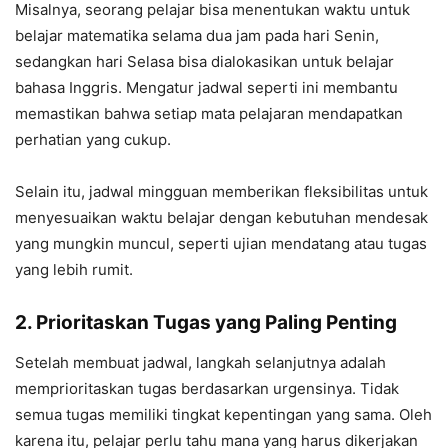
Misalnya, seorang pelajar bisa menentukan waktu untuk
belajar matematika selama dua jam pada hari Senin,
sedangkan hari Selasa bisa dialokasikan untuk belajar
bahasa Inggris. Mengatur jadwal seperti ini membantu
memastikan bahwa setiap mata pelajaran mendapatkan
perhatian yang cukup.
Selain itu, jadwal mingguan memberikan fleksibilitas untuk
menyesuaikan waktu belajar dengan kebutuhan mendesak
yang mungkin muncul, seperti ujian mendatang atau tugas
yang lebih rumit.
2.
Prioritaskan Tugas yang Paling Penting
Setelah membuat jadwal, langkah selanjutnya adalah
memprioritaskan tugas berdasarkan urgensinya. Tidak
semua tugas memiliki tingkat kepentingan yang sama. Oleh
karena itu, pelajar perlu tahu mana yang harus dikerjakan