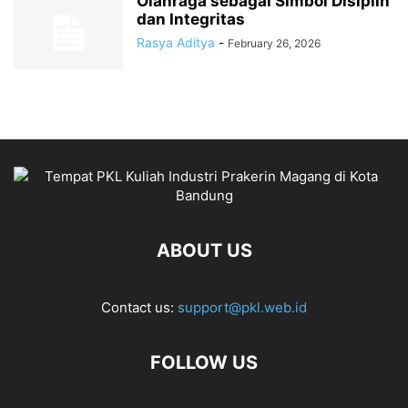
Olahraga sebagai Simbol Disiplin
dan Integritas
Rasya Aditya
-
February 26, 2026
ABOUT US
Contact us:
support@pkl.web.id
FOLLOW US