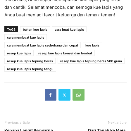
dan cantik. Selamat mencoba, dan semoga kue lapis yang
Anda buat menjadi favorit keluarga dan teman-teman!
TAGS
bahan kue lapis
cara buat kue lapis
cara membuat kue lapis
cara membuat kue lapis sederhana dan cepat
kue lapis
resep kue lapis
resep kue lapis kenyal dan lembut
resep kue lapis tepung beras
resep kue lapis tepung beras 500 gram
resep kue lapis tepung terigu
Previous article
Next article
Kenapa Langit Berwarna
Dari Tanah ke Meja: