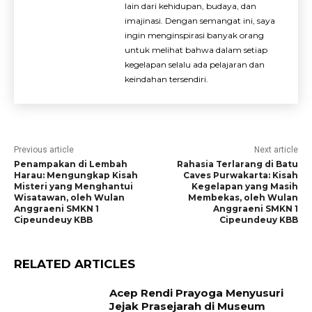
lain dari kehidupan, budaya, dan
imajinasi. Dengan semangat ini, saya
ingin menginspirasi banyak orang
untuk melihat bahwa dalam setiap
kegelapan selalu ada pelajaran dan
keindahan tersendiri.
Previous article
Next article
Penampakan di Lembah
Rahasia Terlarang di Batu
Harau: Mengungkap Kisah
Caves Purwakarta: Kisah
Misteri yang Menghantui
Kegelapan yang Masih
Wisatawan, oleh Wulan
Membekas, oleh Wulan
Anggraeni SMKN 1
Anggraeni SMKN 1
Cipeundeuy KBB
Cipeundeuy KBB
RELATED ARTICLES
Acep Rendi Prayoga Menyusuri
Jejak Prasejarah di Museum