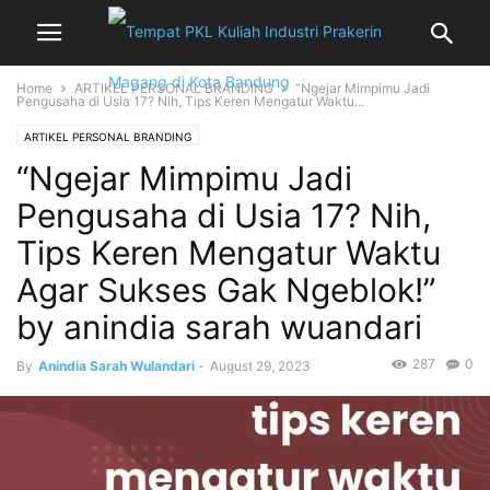
Home
ARTIKEL PERSONAL BRANDING
“Ngejar Mimpimu Jadi
Pengusaha di Usia 17? Nih, Tips Keren Mengatur Waktu...
ARTIKEL PERSONAL BRANDING
“Ngejar Mimpimu Jadi
Pengusaha di Usia 17? Nih,
Tips Keren Mengatur Waktu
Agar Sukses Gak Ngeblok!”
by anindia sarah wuandari
287
0
By
Anindia Sarah Wulandari
-
August 29, 2023