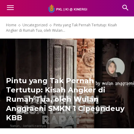
Home
Uncategorized
Pintu yang Tak Pernah Tertutup: Kisah
Angker di Rumah Tua, oleh Wulan...
Pintu yang Tak Pernah
Tertutup: Kisah Angker di
Rumah Tua, oleh Wulan
Anggraeni SMKN 1 Cipeundeuy
KBB