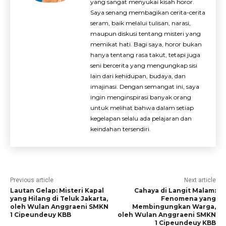
yang sangat menyukai kisah horor.
Saya senang membagikan cerita-cerita
seram, baik melalui tulisan, narasi,
maupun diskusi tentang misteri yang
memikat hati. Bagi saya, horor bukan
hanya tentang rasa takut, tetapi juga
seni bercerita yang mengungkap sisi
lain dari kehidupan, budaya, dan
imajinasi. Dengan semangat ini, saya
ingin menginspirasi banyak orang
untuk melihat bahwa dalam setiap
kegelapan selalu ada pelajaran dan
keindahan tersendiri.
Previous article
Next article
Lautan Gelap: Misteri Kapal
Cahaya di Langit Malam:
yang Hilang di Teluk Jakarta,
Fenomena yang
oleh Wulan Anggraeni SMKN
Membingungkan Warga,
1 Cipeundeuy KBB
oleh Wulan Anggraeni SMKN
1 Cipeundeuy KBB